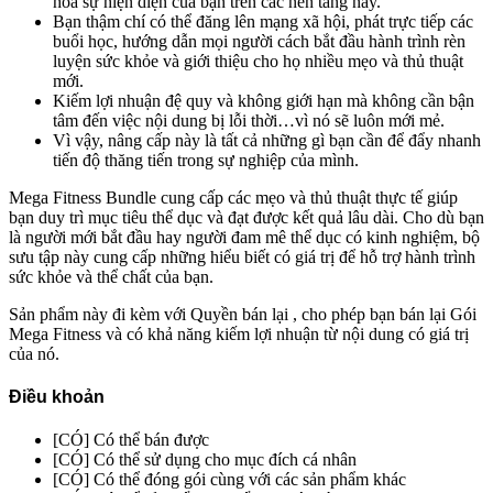
hóa sự hiện diện của bạn trên các nền tảng này.
Bạn thậm chí có thể đăng lên mạng xã hội, phát trực tiếp các
buổi học, hướng dẫn mọi người cách bắt đầu hành trình rèn
luyện sức khỏe và giới thiệu cho họ nhiều mẹo và thủ thuật
mới.
Kiếm lợi nhuận đệ quy và không giới hạn mà không cần bận
tâm đến việc nội dung bị lỗi thời…vì nó sẽ luôn mới mẻ.
Vì vậy, nâng cấp này là tất cả những gì bạn cần để đẩy nhanh
tiến độ thăng tiến trong sự nghiệp của mình.
Mega Fitness Bundle cung cấp các mẹo và thủ thuật thực tế giúp
bạn duy trì mục tiêu thể dục và đạt được kết quả lâu dài. Cho dù bạn
là người mới bắt đầu hay người đam mê thể dục có kinh nghiệm, bộ
sưu tập này cung cấp những hiểu biết có giá trị để hỗ trợ hành trình
sức khỏe và thể chất của bạn.
Sản phẩm này đi kèm với Quyền bán lại , cho phép bạn bán lại Gói
Mega Fitness và có khả năng kiếm lợi nhuận từ nội dung có giá trị
của nó.
Điều khoản
[CÓ] Có thể bán được
[CÓ] Có thể sử dụng cho mục đích cá nhân
[CÓ] Có thể đóng gói cùng với các sản phẩm khác