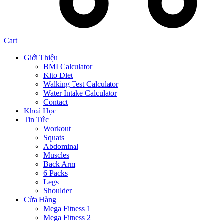
Cart
Giới Thiệu
BMI Calculator
Kito Diet
Walking Test Calculator
Water Intake Calculator
Contact
Khoá Học
Tin Tức
Workout
Squats
Abdominal
Muscles
Back Arm
6 Packs
Legs
Shoulder
Cửa Hàng
Mega Fitness 1
Mega Fitness 2