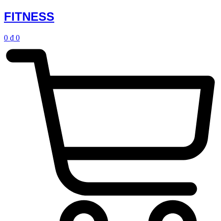
FITNESS
0
₫
0