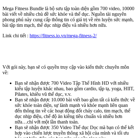
Mega Fitness Bundle là bộ sưu tập toàn diện gồm 700 video, 10000
bài viết về nhiều chủ đề sức khỏe và thể dục. Nguồn tài nguyên
phong phú này cung cấp thông tin có giá trị về rèn luyện sức mạnh,
bài tập tim mạch, thể dục nhịp điệu và nhiều hơn nữa.
Link chi tiết :
https://fitness.io.vn/mega-fitness-2/
Với gói này, bạn sẽ có quyền truy cập vào kiến ​​thức chuyên môn
về:
Bạn sẽ nhận được
700 Video Tập Thể Hình HD
với nhiều
kiểu tập luyện khác nhau, bao gồm cardio, tập tạ, yoga, HIIT,
Pilates, khiêu vũ thể dục, v.v.
Bạn sẽ nhận được
10.000 bài viết
bao gồm tất cả kiến ​​thức về
sức khỏe toàn diện, sự lành mạnh và khỏe mạnh liên quan
đến thông tin về các hoạt động đốt cháy calo, tim mạch, thể
dục nhịp điệu, chế độ ăn kiêng tiêu chuẩn và nhiều hơn
nữa…chỉ với một lần thanh toán.
Bạn sẽ nhận được
350 Video Thể dục Dọc
mà bạn có thể kết
hợp vào chiến lược truyền thông xã hội của mình và tối ưu