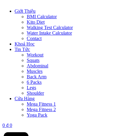
Giới Thiệu
BMI Calculator
Kito Diet
Walking Test Calculator
Water Intake Calculator
Contact
Khoá Học
Tin Tức
Workout
Squats
Abdominal
Muscles
Back Arm
6 Packs
Legs
Shoulder
Cửa Hàng
Mega Fitness 1
Mega Fitness 2
Yoga Pack
0
₫
0